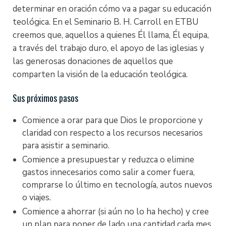
abarcan una amplia gama de tema relacionados con
categorías: (1) Personas con llamado al ministerio,
determinar en oración cómo va a pagar su educación
el ministerio. Encontrará una descripción de los
con empleo secular a tiempo completo, deseando
teológica. En el Seminario B. H. Carroll en ETBU
cursos al final del manual estudiantil.
servir en el liderazgo ministerial en una iglesia; y (2)
creemos que, aquellos a quienes Él llama, Él equipa,
personas sirviendo en diversos roles ministeriales
a través del trabajo duro, el apoyo de las iglesias y
Requisitos para el Certificado en Ministerio
en una iglesia local, deseando aumentar su
las generosas donaciones de aquellos que
conocimiento en áreas específicas de la Biblia y el
Completar estos cuatro (4) cursos:
comparten la visión de la educación teológica.
ministerio
MINS 1117 Introducción al Ministerio Cristiano
Sus próximos pasos
¿Quién puede participar del programa?
MINS 1120 Doctrina Cristiana I
Comience a orar para que Dios le proporcione y
MINS 1130 Doctrina Cristiana II
Cualquier adulto puede participar en este programa
claridad con respecto a los recursos necesarios
MINS 1131 Introducción a la Historia del
de estudio. El Certificado en Ministerio no es un
para asistir a seminario.
Cristianismo
título universitario, por lo que no hay requisitos
Comience a presupuestar y reduzca o elimine
educacionales previos.
Completar estos catorce (14) cursos:
gastos innecesarios como salir a comer fuera,
comprarse lo último en tecnología, autos nuevos
¿Se pueden aplicar los créditos de los cursos
MINS 1121 Interpretación de la Biblia para la
o viajes.
hacia un título universitario?
predicación y la enseñanza
Comience a ahorrar (si aún no lo ha hecho) y cree
MINS 1111 Antiguo Testamento: El Pentateuco
un plan para poner de lado una cantidad cada mes
Personas que deseen continuar sus estudios