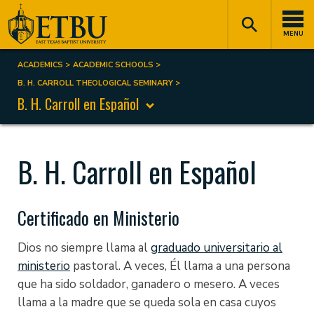
Skip
Tertiary
Main
to
Navigation
navigation
MENU
main
content
ACADEMICS
ACADEMIC SCHOOLS
Breadcrumb
B. H. CARROLL THEOLOGICAL SEMINARY
B. H. Carroll en Español
B. H. Carroll en Español
Certificado en Ministerio
Dios no siempre llama al
graduado universitario al
ministerio
pastoral. A veces, Él llama a una persona
que ha sido soldador, ganadero o mesero. A veces
llama a la madre que se queda sola en casa cuyos