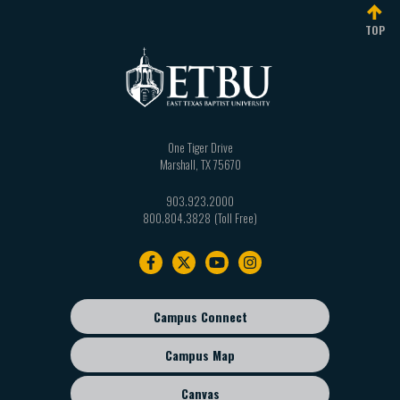
MINS 1133: El Ministerio del Diácono
TOP
One Tiger Drive
Marshall
,
TX
75670
903.923.2000
800.804.3828
Footer
navigation
Campus Connect
Footer
sub
Campus Map
menu
Canvas