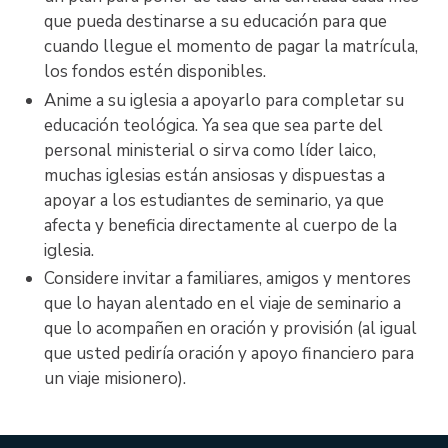
MINS 1112 Antiguo Testamento: De la
que pueda destinarse a su educación para que
después del Certificado en Ministerio en nuestra
Conquista al Exilio
cuando llegue el momento de pagar la matrícula,
Universidad deben solicitar para admisión y cumplir
los fondos estén disponibles.
MINS 1113 Antiguo Testamento: El Exilio y el
con todos los requisitos. Todos los cursos tomados
Período Intertestamental
Anime a su iglesia a apoyarlo para completar su
en el programa de Certificado en Ministerio son para
educación teológica. Ya sea que sea parte del
MINS 1114 El Período Interbíblico y los
crédito académico (un crédito académico de una (1)
personal ministerial o sirva como líder laico,
Evangelios
hora por cada curso) y pueden ser aplicados a un
muchas iglesias están ansiosas y dispuestas a
MINS 1115 Hechos y las Epístolas Paulinas
título de bachillerato (licenciatura).
Al presente, la
apoyar a los estudiantes de seminario, ya que
MINS 1116: Epístolas Generales y Apocalipsis
Universidad no ofrece títulos en español.
afecta y beneficia directamente al cuerpo de la
MINS 1118: Testimonio Cristiano
iglesia.
MINS 1126: Introducción a las Misiones
Considere invitar a familiares, amigos y mentores
MINS 1128: Administración de la Iglesia
que lo hayan alentado en el viaje de seminario a
MINS 1119: La labor del Ministro
que lo acompañen en oración y provisión (al igual
MINS 1127: Liderazgo al Ministrar con
que usted pediría oración y apoyo financiero para
Voluntarios
un viaje misionero).
MINS 1122: Preparación de Sermones y Estudios
Bíblicos